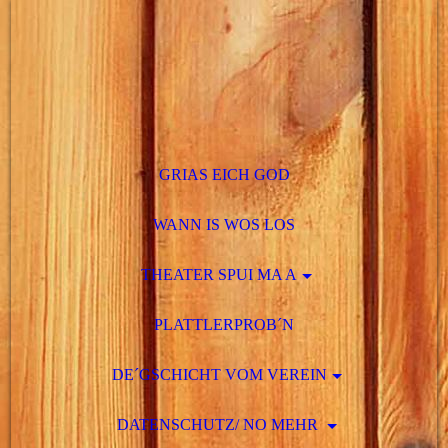
GRIAS EICH GOD
WANN IS WOS LOS
THEATER SPUI MA A
PLATTLERPROB´N
DE´GSCHICHT VOM VEREIN
DATENSCHUTZ/ NO MEHR