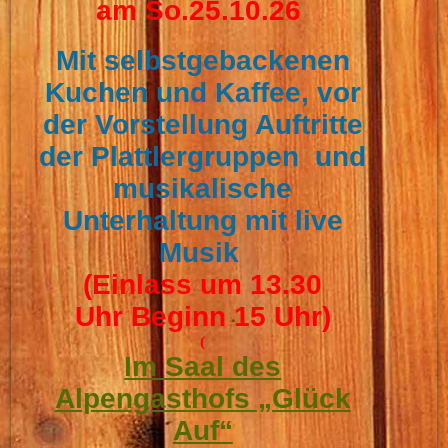
am So.25.10.26
Mit selbstgebackenen
Kuchen und Kaffee, vor
der Vorstellung Auftritte
der Plattlergruppen und
musikalische
Unterhaltung mit live
Musik
(Einlass um 13.30
Uhr
Beginn 15 Uhr)
(
Im Saal des
Alpengasthofs „Glück
Auf“