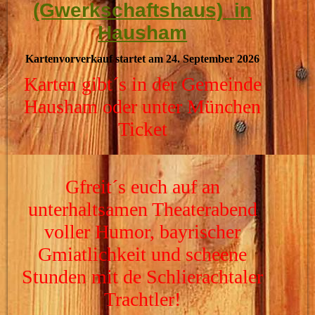
(Gwerkschaftshaus) in
Hausham
Kartenvorverkauf startet am 24. September 2026
Karten gibt´s in der Gemeinde
Hausham oder unter München
Ticket
Gfreit´s euch auf an
unterhaltsamen Theaterabend
voller Humor, bayrischer
Gmiatlichkeit und scheene
Stunden mit de Schlierachtaler
Trachtler!