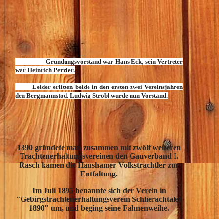
Gründungsvorstand war Hans Eck, sein Vertreter
war Heinrich Perzler.
Leider erlitten beide in den ersten zwei Vereinsjahren
den Bergmannstod. Ludwig Strobl wurde nun Vorstand.
1890 gründete man zusammen mit zwölf weiteren
Trachtenerhaltungsvereinen den Gauverband I.
Rasch kamen die Haushamer Volkstrachtler zur
Entfaltung.
Im Juli 1895 benannte sich der Verein in
"Gebirgstrachtenerhaltungsverein Schlierachtaler
1890" um, und beging seine Fahnenweihe.