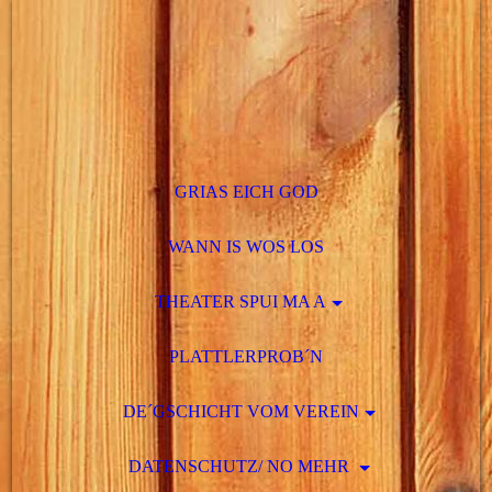
GRIAS EICH GOD
WANN IS WOS LOS
THEATER SPUI MA A
PLATTLERPROB´N
DE´GSCHICHT VOM VEREIN
DATENSCHUTZ/ NO MEHR