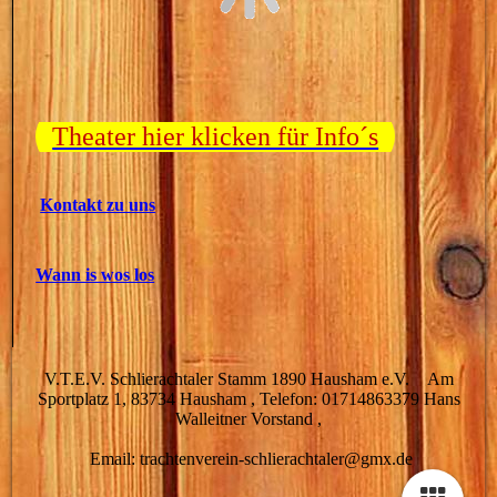
Theater hier klicken für Info´s
Kontakt zu uns
Wann is wos los
V.T.E.V. Schlierachtaler Stamm 1890 Hausham e.V. Am
Sportplatz 1, 83734 Hausham , Telefon: 01714863379 Hans
Walleitner Vorstand ,
Email: trachtenverein-schlierachtaler@gmx.de