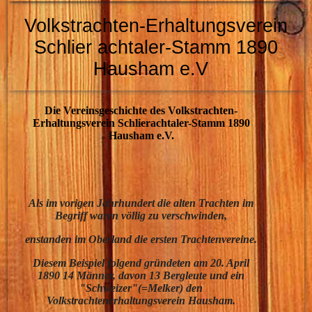
Volkstrachten-Erhaltungsverein
Schlier
achtaler-Stamm 1890
Hausham e.V
Die Vereinsgeschichte des Volkstrachten-
Erhaltungsverein Schlierachtaler-Stamm 1890
Hausham e.V.
Als im vorigen Jahrhundert die alten Trachten im
Begriff waren völlig zu verschwinden,
enstanden im Oberland die ersten Trachtenvereine.
Diesem Beispiel folgend gründeten am 20. April
1890 14 Männer, davon 13 Bergleute und ein
"Schweizer"(=Melker) den
Volkstrachtenerhaltungsverein Hausham.