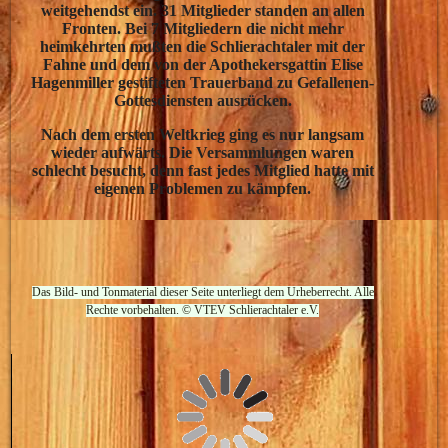
weitgehendst ein. 31 Mitglieder standen an allen
Fronten. Bei 7 Mitgliedern die nicht mehr
heimkehrten mußten die Schlierachtaler mit der
Fahne und dem von der Apothekersgattin Elise
Hagenmiller gestifteten Trauerband zu Gefallenen-
Gottesdiensten ausrücken.
Nach dem ersten Weltkrieg ging es nur langsam
wieder aufwärts. Die Versammlungen waren
schlecht besucht, denn fast jedes Mitglied hatte mit
eigenen Problemen zu kämpfen.
Das Bild- und Tonmaterial dieser Seite unterliegt dem Urheberrecht. Alle
Rechte vorbehalten. © VTEV Schlierachtaler e.V.