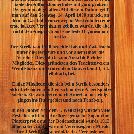
Saale des Althaushamerhofes mit ganz großem
Programm abgehalten. Mit diesem Datum griff
man auf den Sonntag, 14. April 1889 zurück, an
dem im Gasthof Prinzenweg in Westenhofen eine
erste lockere Vereinigung gebildet wurde, die aber
nicht den Anspruch auf eine feste Organisation
besitzt.
Der Streik von 1910 brachte Haß und Zwietracht
unter die Bergleute und vor allem unter die
Vereine. Dies führte zum Ausschluß einiger
Mitglieder. Diese gründeten den Trachtenverein
Wendlstoana und traten dem Gauverband I, Sitz
Feilnbach, bei.
Einige Mitglieder die sich beim Streik besonders
aktiv beteiligten, mußten sich andere Arbeitsplätze
suchen. Sie wanderten nach Amerika aus, einige
gingen ins Ruhrgebiet und nach Penzberg.
In den Jahren vor dem I. Weltkrieg wurden viele
Feste besucht und Ausflüge gemacht. Sogar eine
Plattlerprobe auf der Bodenschneid wurde 1913
abgehalten, und zwar mit Vereinseigener Musik.
Der I.Weltkrieg schränkte das Vereinsleben