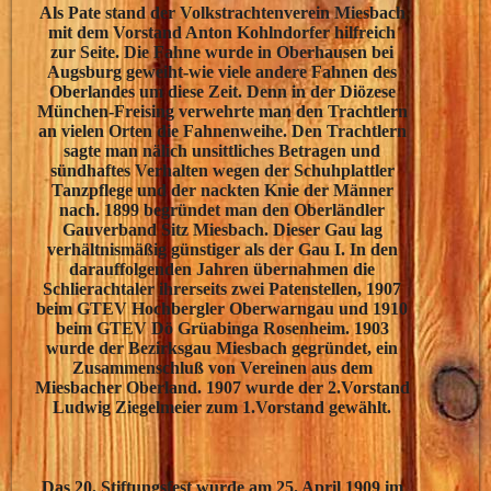
Als Pate stand der Volkstrachtenverein Miesbach
mit dem Vorstand Anton Kohlndorfer hilfreich
zur Seite. Die Fahne wurde in Oberhausen bei
Augsburg geweiht-wie viele andere Fahnen des
Oberlandes um diese Zeit. Denn in der Diözese
München-Freising verwehrte man den Trachtlern
an vielen Orten die Fahnenweihe. Den Trachtlern
sagte man nälich unsittliches Betragen und
sündhaftes Verhalten wegen der Schuhplattler
Tanzpflege und der nackten Knie der Männer
nach. 1899 begründet man den Oberländler
Gauverband Sitz Miesbach. Dieser Gau lag
verhältnismäßig günstiger als der Gau I. In den
darauffolgenden Jahren übernahmen die
Schlierachtaler ihrerseits zwei Patenstellen, 1907
beim GTEV Hochbergler Oberwarngau und 1910
beim GTEV Dö Grüabinga Rosenheim. 1903
wurde der Bezirksgau Miesbach gegründet, ein
Zusammenschluß von Vereinen aus dem
Miesbacher Oberland. 1907 wurde der 2.Vorstand
Ludwig Ziegelmeier zum 1.Vorstand gewählt.
Das 20. Stiftungsfest wurde am 25. April 1909 im