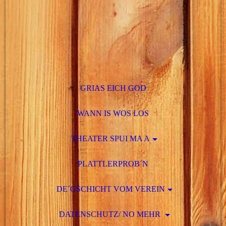
GRIAS EICH GOD
WANN IS WOS LOS
THEATER SPUI MA A
PLATTLERPROB´N
DE´GSCHICHT VOM VEREIN
DATENSCHUTZ/ NO MEHR