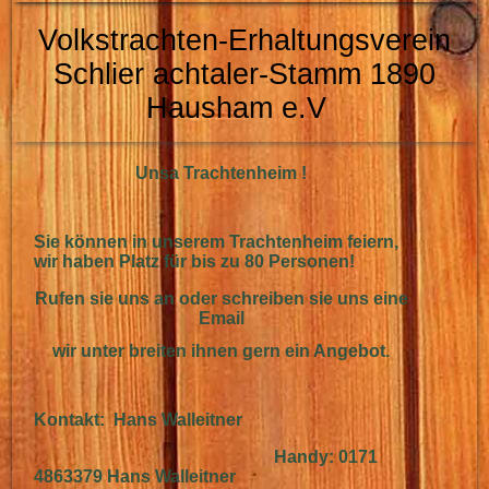
Volkstrachten-Erhaltungsverein
Schlier
achtaler-Stamm 1890
Hausham e.V
Unsa Trachtenheim !
Sie können in unserem Trachtenheim feiern,
wir haben Platz für bis zu 80 Personen!
Rufen sie uns an oder schreiben sie uns eine
Email
wir unter breiten ihnen gern ein Angebot.
Kontakt: Hans Walleitner
Handy: 0171
4863379 Hans Walleitner