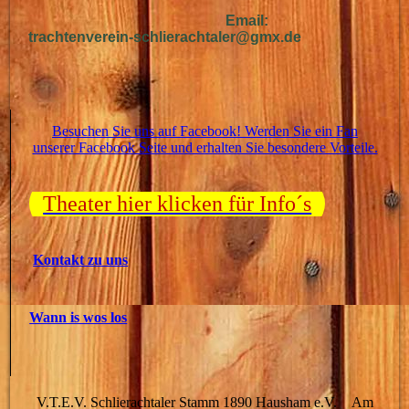
Email:
trachtenverein-schlierachtaler@gmx.de
Besuchen Sie uns auf Facebook! Werden Sie ein Fan
unserer Facebook Seite und erhalten Sie besondere Vorteile.
Theater hier klicken für Info´s
Kontakt zu uns
Wann is wos los
V.T.E.V. Schlierachtaler Stamm 1890 Hausham e.V. Am