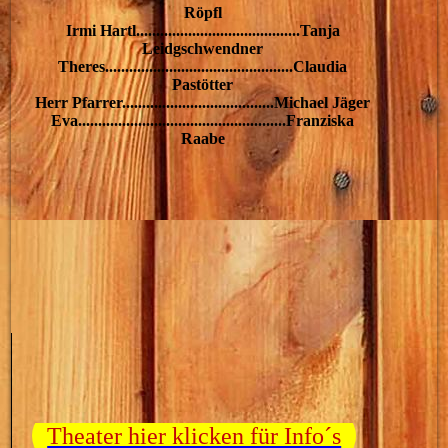
Röpfl
Irmi Hartl.........................................Tanja
Leidgschwendner
Theres...............................................Claudia
Pastötter
Herr Pfarrer......................................Michael Jäger
Eva....................................................Franziska
Raabe
Theater hier klicken für Info´s