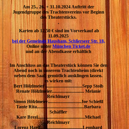
Am 25., 26. + 31.10.2024 Auftritt der
Jugendgruppe des Trachtenvereins vor Beginn
des Theaterstücks.
.
Karten ab 12,50 € sind im Vorverkauf ab
11.09.2025
bei der Gemeinde Hausham, Schlierseer Str. 18,
Online unter
München Ticket.de
und an der Abendkasse erhältlich
Im Anschluss an das Theaterstück können Sie den
Abend noch in unserem Trachtenheim (direkt
neben dem Saal) gemütlich ausklingen lassen.
es wirken mit:
Bert Hölzlmeier ................................Sepp Stoib
Renate Hölzlmeier............................ Melanie
Reichlmayr
Simon Hölzlmeier.............................Joe Schießl
Tante Rita.........................................Barbara
Schäffler
Kare Brezl.........................................Michael
Reichlmayr
Lorenz Hartl.....................................Leonhard