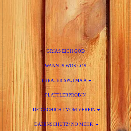
GRIAS EICH GOD
WANN IS WOS LOS
THEATER SPUI MA A
PLATTLERPROB´N
DE´GSCHICHT VOM VEREIN
DATENSCHUTZ/ NO MEHR