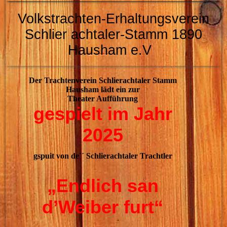
Volkstrachten-Erhaltungsverein
Schlier
achtaler-Stamm 1890
Hausham e.V
Der Trachtenverein Schlierachtaler Stamm
Hausham lädt ein zur
Theater Aufführung
gespielt im Jahr
2025
gspuit von de´´ Schlierachtaler Trachtler
„Endlich san
d’Weiber furt“