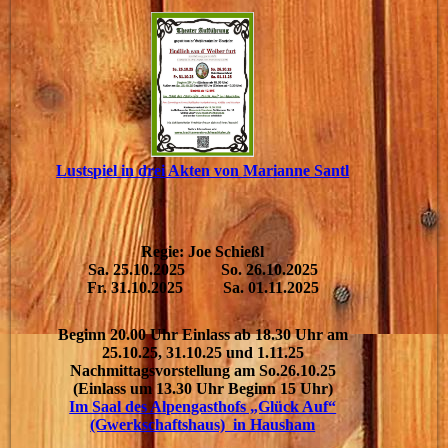
Lustspiel in drei Akten von Marianne Santl
Regie: Joe Schießl
Sa. 25.10.2025 So. 26.10.2025
Fr. 31.10.2025 Sa. 01.11.2025
Beginn 20.00 Uhr Einlass ab 18.30 Uhr am
25.10.25, 31.10.25 und 1.11.25
Nachmittagsvorstellung am So.26.10.25
(Einlass um 13.30 Uhr Beginn 15 Uhr)
Im Saal des Alpengasthofs „Glück Auf“
(Gwerkschaftshaus) in Hausham