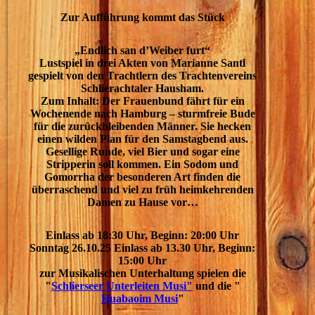
Zur Aufführung kommt das Stück
„Endlich san d’Weiber furt“
Lustspiel in drei Akten von Marianne Santl
gespielt von den Trachtlern des Trachtenvereins
Schlierachtaler Hausham.
Zum Inhalt: Der Frauenbund fährt für ein
Wochenende nach Hamburg – sturmfreie Bude
für die zurückbleibenden Männer. Sie hecken
einen wilden Plan für den Samstagbend aus.
Gesellige Runde, viel Bier und sogar eine
Stripperin soll kommen. Ein Sodom und
Gomorrha der besonderen Art finden die
überraschend und viel zu früh heimkehrenden
Damen zu Hause vor…
Einlass ab 18:30 Uhr, Beginn: 20:00 Uhr
Sonntag 26.10.25 Einlass ab 13.30 Uhr, Beginn:
15:00 Uhr
zur Musikalischen Unterhaltung spielen die
"
Schlierseer Unterleiten Musi"
und die "
Huabaoim Musi
"