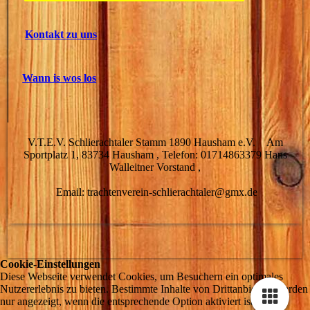
Kontakt zu uns
Wann is wos los
V.T.E.V. Schlierachtaler Stamm 1890 Hausham e.V. Am
Sportplatz 1, 83734 Hausham , Telefon: 01714863379 Hans
Walleitner Vorstand ,
Email: trachtenverein-schlierachtaler@gmx.de
Cookie-Einstellungen
Diese Webseite verwendet Cookies, um Besuchern ein optimales
Nutzererlebnis zu bieten. Bestimmte Inhalte von Drittanbietern werden
nur angezeigt, wenn die entsprechende Option aktiviert ist. Die